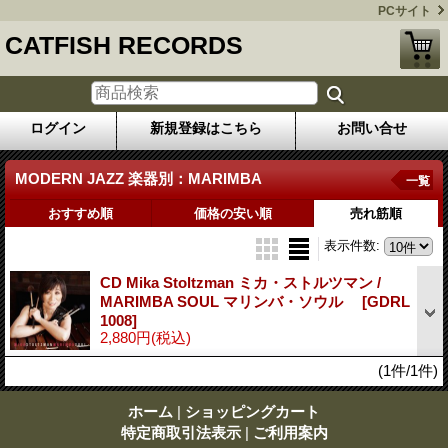
PCサイト
CATFISH RECORDS
ログイン
新規登録はこちら
お問い合せ
MODERN JAZZ 楽器別：MARIMBA
一覧
おすすめ順
価格の安い順
売れ筋順
表示件数
:
CD Mika Stoltzman ミカ・ストルツマン /
MARIMBA SOUL マリンバ・ソウル
[GDRL
1008]
2,880円
(税込)
(1件/1件)
ホーム
|
ショッピングカート
特定商取引法表示
|
ご利用案内