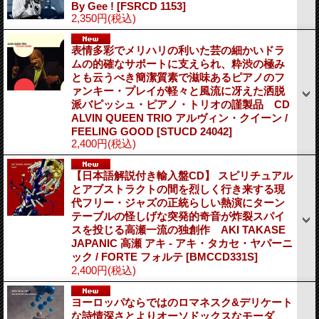
By Gee !
[FSRCD 1153]
2,350円
(税込)
表情多彩でメリハリの利いた芸の細かいドラ
ムの的確なサポートに支えられ、粋渋の極み
とも云うべき簡潔質素で滋味あるピアノのフ
ァンキー・プレイが軽々と風流に冴えた洒脱
派バピッシュ・ピアノ・トリオの謹製品 CD
ALVIN QUEEN TRIO アルヴィン・クイーン /
FEELING GOOD
[STUCD 24042]
2,400円
(税込)
【日本語解説付き輸入盤CD】 スピリチュアル
とアブストラクトの間を烈しく行き来する現
代フリー・ジャズの正統らしい熱演にターン
テーブルの怪しげな突発的奇音が炸裂スパイ
スを投じる高瀬一流の独創作 AKI TAKASE
JAPANIC 高瀬 アキ - アキ・タカセ・ヤパーニ
ック / FORTE フォルテ
[BMCCD331S]
2,400円
(税込)
ヨーロッパならではのロマネスク&デリケート
な詩情深さとよりオーソドックスなモーダ