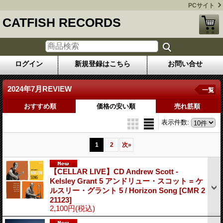
PCサイト
CATFISH RECORDS
ログイン
新規登録はこちら
お問い合せ
2024年7月REVIEW
一覧
おすすめ順
価格の安い順
売れ筋順
表示件数
:
1
2
次
»
【CELLAR LIVE】CD Andrew Scott -
Kelsley Grant 5 アンドリュー・スコット = ケ
ルスリー・グラント 5 / Horizon Song
[CMR 2
21123]
2,100円
(税込)