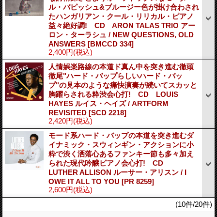
ル・バピッシュ&ブルージー色が掛け合わされ
たハンガリアン・クール・リリカル・ピアノ
益々絶好調! CD ARON TALAS TRIO アー
ロン・ターラシュ / NEW QUESTIONS, OLD
ANSWERS
[BMCCD 334]
2,400円
(税込)
人情娯楽路線の本道ド真ん中を突き進む徹頭
徹尾"ハード・バップらしいハード・バッ
プ"の見本のような痛快演奏が続いてスカッと
胸躍らされる粋渋会心打! CD LOUIS
HAYES ルイス・ヘイズ / ARTFORM
REVISITED
[SCD 2218]
2,420円
(税込)
モード系ハード・バップの本道を突き進むダ
イナミック・スウィンギン・アクションに小
粋で渋く洒落心あるファンキー節も多々加え
られた現代吟醸ピアノ会心打! CD
LUTHER ALLISON ルーサー・アリスン / I
OWE IT ALL TO YOU
[PR 8259]
2,600円
(税込)
(10件/20件)