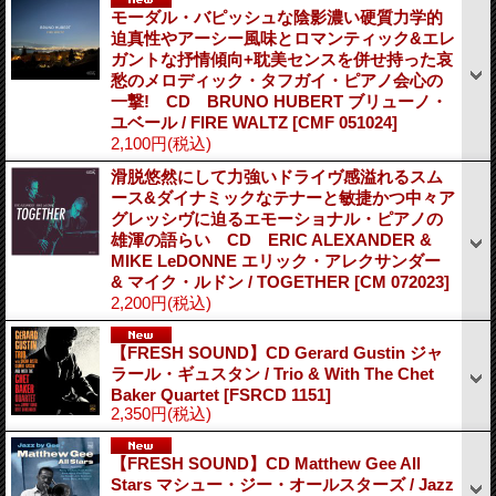
モーダル・バピッシュな陰影濃い硬質力学的
迫真性やアーシー風味とロマンティック&エレ
ガントな抒情傾向+耽美センスを併せ持った哀
愁のメロディック・タフガイ・ピアノ会心の
一撃! CD BRUNO HUBERT ブリューノ・
ユベール / FIRE WALTZ
[CMF 051024]
2,100円
(税込)
滑脱悠然にして力強いドライヴ感溢れるスム
ース&ダイナミックなテナーと敏捷かつ中々ア
グレッシヴに迫るエモーショナル・ピアノの
雄渾の語らい CD ERIC ALEXANDER &
MIKE LeDONNE エリック・アレクサンダー
& マイク・ルドン / TOGETHER
[CM 072023]
2,200円
(税込)
【FRESH SOUND】CD Gerard Gustin ジャ
ラール・ギュスタン / Trio & With The Chet
Baker Quartet
[FSRCD 1151]
2,350円
(税込)
【FRESH SOUND】CD Matthew Gee All
Stars マシュー・ジー・オールスターズ / Jazz