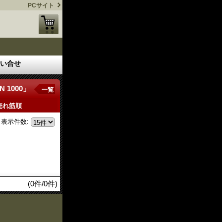
PCサイト
い合せ
 1000」
一覧
売れ筋順
表示件数
:
(0件/0件)