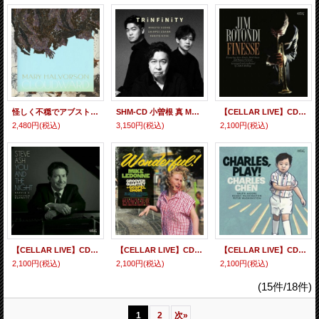
怪しく不穏でアブストラクトなフリー傾向や実験色と結構テイスティー・グルーヴィーなモーダル・バピッシュ・ブルージー体質を併せ持った尖鋭アンサンブル会心の一撃! 輸入盤CD MARY HALVORSON メリー・ハルヴァーソン / CLOUDWARD
SHM-CD 小曽根 真 MAKOTO OZONE / TRiNFiNiTY
【CELLAR LIVE】CD Jim Rotondi ジム・ロトンディ / Finesse
2,480円
(税込)
3,150円
(税込)
2,100円
(税込)
【CELLAR LIVE】CD Steve Ash スティーブ・アシュ / You And The Night
【CELLAR LIVE】CD Mike LeDonne Groover Quartet with choir マイク・レドンヌ / Wonderful
【CELLAR LIVE】CD Charles Chen チャールス・チェン / Charles, Play!
2,100円
(税込)
2,100円
(税込)
2,100円
(税込)
(15件/18件)
1
2
次
»