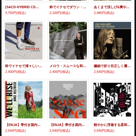
(SACD-HYBRID CD仕様) CD JERRY WELDON QUARTET ジェリー・ウェルダン・カルテット / GRACE グレース
粋でイナセでダウン・トゥ・アースな吟醸味たっぷりの充実ソロ・プレイが続出するド真っ当2管ハード・バップの鑑！痛快!!! CD ULYSSES OWENS JR. AND GENERATION Y. ユリシーズ・オーウェンズ・ジュニア / A NEW BEAT
あくまで涼しげ&爽やかにふんわりスイスイ宙を浮遊するデスモンドの軽妙ソフト・クール吹奏とガキゴキ岩石タッチでダイナミックに迫るブルーベックの打楽器的殺陣攻勢との和気あいあいなる友好競合♪ 輸入盤CD THE DAVE BRUBECK QUARTET デイヴ・ブルーベック / LIVE FROM THE NORTHWEST, 1959
4,750円
(税込)
2,100円
(税込)
2,480円
(税込)
粋でイナセで清々しい、ファンキー・バップとモーダル・ファンクの掛け合わせ的なアルトサックスの雄叫びが青嵐の如く爽やかに冴え渡ったサックス・バトル物の逸品 CD THE DAM JAWN feat. DICK OATTS ザ・ダム・ジョーン、ディック・オーツ / MASTER ST.
メロウ・スムースな和みのテナーやアーシーな軽妙アルトに吟醸的フルート、ファンキー・バップ道ド真ん中のピアノ、クール・スウィートな女性ヴォーカルらが流麗カラフルに見せ場を繋ぐ寛ぎセッションの極上品 CD REINHARDT WINKLER ラインハルト・ヴィンクラー / DROP ME OFF
繊細で折り目正しく優しさと節度を決して失わない自然体の抒情派歌唱がフレッシュでいて巧まず熟練してもいる魅惑の妙味を揮った寛ぎヴォーカルの秀作 帯付き国内仕様・輸入盤CD LISA WAHLANDT QUARTET リザ・ヴァーラント / SEEMS LIKE YESTERDAY シームス・ライク・イエスタデイ
2,400円
(税込)
2,400円
(税込)
2,540円
(税込)
【ENJA】帯付き国内仕様輸入盤CD ANKE HLFRICH アンケ・ヘルフリッヒ / ウィール・ライズ
【ENJA】帯付き国内仕様輸入盤CD [ステファノ・アメリオ録音] Matthias Bublath マティアス・バブラス / Orange Sea オレンジ・シー
軽やかに浮遊する柔和でクーリッシュなアルトや、エレガンス&ロマンティシズムの化身の如きピアノ、キレ味鋭く牧歌的情景を映すフォーキーなギターらがフレッシュに見せ場を繋ぐヨーロッパ耽美抒情路線のクリーンヒット! 帯付き国内仕様・輸入盤CD EVA KLESSE QUARTETT featured guest:wolfgang muthspiel エヴァ・クレッセ・カルテット / SONGS AGAINST LONELINESS ソングス・アゲインスト・ロンリネス
2,540円
(税込)
2,540円
(税込)
2,540円
(税込)