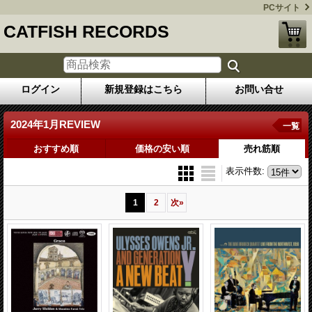
PCサイト
CATFISH RECORDS
ログイン
新規登録はこちら
お問い合せ
2024年1月REVIEW
一覧
おすすめ順
価格の安い順
売れ筋順
表示件数
:
1
2
次
»