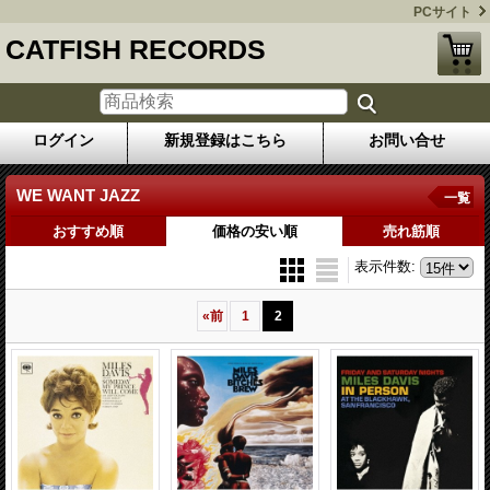
PCサイト
CATFISH RECORDS
ログイン
新規登録はこちら
お問い合せ
WE WANT JAZZ
一覧
おすすめ順
価格の安い順
売れ筋順
表示件数
:
«
前
1
2