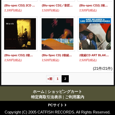
(Blu-spec CD2) 2CD MILES DAVIS マイルス・デイビス / SOMEDAY MY PRINCE WILL COME + 2 サムデイ・マイ・プリンス・ウィル・カム +2(ステレオ&モノラルW収録)
(Blu-spec CD2／音匠レーベル仕様) 2枚組CD MILES DAVIS マイルス・デイビス / BITCHES BREW +1 ビッチェズ・ブリュー +1
(Blu-spec CD2) 2枚組CD MILES DAVIS マイルス・デイビス / MILES DVIS IN PERSON BLACKHAWK （VOL.１&２） ブラックホークのマイルス・デイビス (Vol.1&2)
2,100円
(税込)
2,520円
(税込)
2,520円
(税込)
(Blu-spec CD2) 2枚組CD THELONIOUS MONK セロニアス・モンク / LIVE AT THE IT CLUB ライヴ・アット・ジ・イット・クラブ
(Blu-Spec CD) 2枚組CD MILES DAVIS マイルス・デイビス / PANGAEA パンゲア
2枚組CD ART BLAKEY JAZZ MESSENGERS アート・ブレイキー＆ザ・ジャズ・メッセンジャーズ / サンジェルマンのジャズ・メッセンジャーズ Vol.1-3
2,520円
(税込)
2,520円
(税込)
2,520円
(税込)
(21件/21件)
«
前
1
2
ホーム
|
ショッピングカート
特定商取引法表示
|
ご利用案内
PCサイト
Copyright (C) 2005 CATFISH RECORDS. All Rights Reserved.