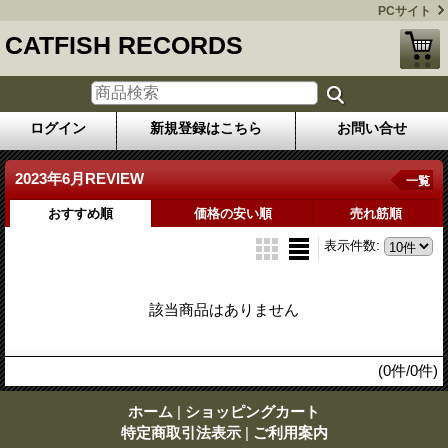
PCサイト
CATFISH RECORDS
ログイン
新規登録はこちら
お問い合せ
2023年6月REVIEW
一覧
おすすめ順
価格の安い順
売れ筋順
表示件数
:
該当商品はありません
(0件/0件)
ホーム
|
ショッピングカート
特定商取引法表示
|
ご利用案内