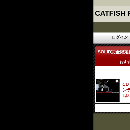
CATFISH
ログイン
SOLID完全限定復
おす
CD
ン
1,0