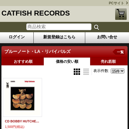
PCサイト
CATFISH RECORDS
ログイン
新規登録はこちら
お問い合せ
ブルーノート・LA・リバイバルズ
一覧
おすすめ順
価格の安い順
売れ筋順
表示件数
:
CD BOBBY HUTCHERSON ボビー・ハッチャーソン / MONTARA モンタラ
1,500円
(税込)