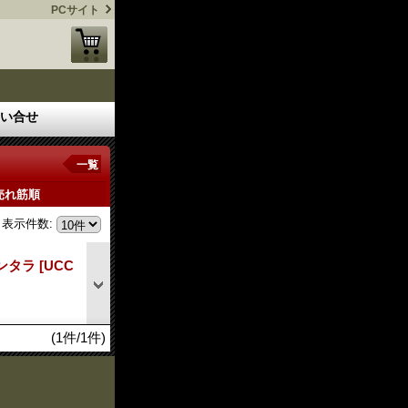
PCサイト
い合せ
一覧
売れ筋順
表示件数
:
モンタラ
[UCC
(1件/1件)