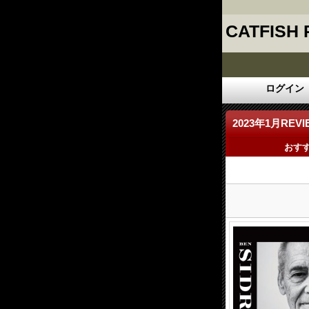
CATFISH
ログイン
2023年1月REVI
おす