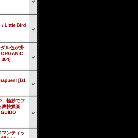
ttle Bird
ーダル色が掛
RGANIC
 304]
 happen!
[B1
や、軽妙でフ
る爽快娯楽
GUIDO
ロマンティッ