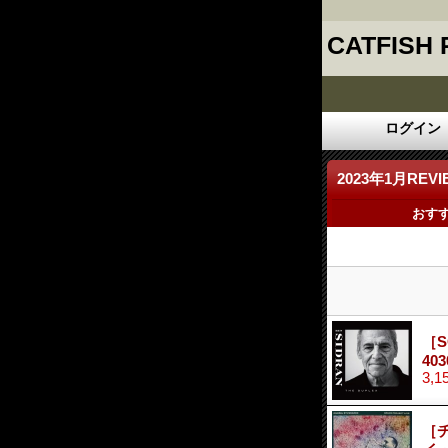
CATFISH
ログイン
2023年1月REVI
おす
［S
403
3,1
［チ