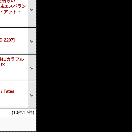
んだ語らい
ーシュ&エスペラン
イヴ・アット・
D 2207]
性にカラフル
UX
 Tates
(10件/17件)