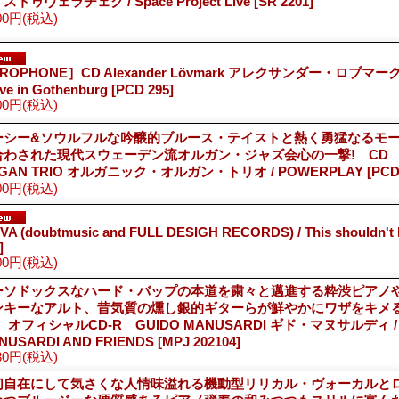
ストゥヴェラチェク / Space Project Live
[SR 2201]
00円
(税込)
ROPHONE］CD Alexander Lövmark アレクサンダー・ロブマーク / Li
ive in Gothenburg
[PCD 295]
00円
(税込)
ーシー&ソウルフルな吟醸的ブルース・テイストと熱く勇猛なるモ
合わされた現代スウェーデン流オルガン・ジャズ会心の一撃! CD O
GAN TRIO オルガニック・オルガン・トリオ / POWERPLAY
[PCD
00円
(税込)
VA (doubtmusic and FULL DESIGH RECORDS) / This shouldn't
]
00円
(税込)
ーソドックスなハード・バップの本道を粛々と邁進する粋渋ピアノ
ンキーなアルト、昔気質の燻し銀的ギターらが鮮やかにワザをキメ
 オフィシャルCD-R GUIDO MANUSARDI ギド・マヌサルディ / 
NUSARDI AND FRIENDS
[MPJ 202104]
80円
(税込)
幻自在にして気さくな人情味溢れる機動型リリカル・ヴォーカルと