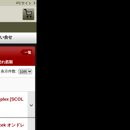
PCサイト
い合せ
一覧
売れ筋順
表示件数
:
plex
[SCOL
cek オンドレ