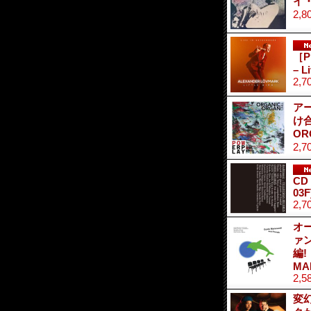
イ・
2,8
［P
– L
2,7
ア
け
OR
2,7
CD 
03F
2,7
オ
ァ
編!
MA
2,5
変