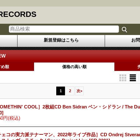
 RECORDS
新規登録はこちら
お問
EW
すめ順
価格の高い順
1
2
次
»
OMETHIN' COOL］2枚組CD Ben Sidran ベン・シドラン / The Du
0]
50円
(税込)
ェコの実力派テナーマン、2022年ライブ作品］CD Ondrej Stvera