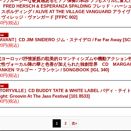
かつブルージーな硬質感あるピアノ弾奏の和みつつもスリルに富
 FRED HERSCH & ESPERANZA SPALDING フレッド・ハ
スポルディング / ALIVE AT THE VILLAGE VANGUARD アラ
・ヴィレッジ・ヴァンガード
[FFPC 002]
40円
(税込)
AVANT］CD JIM SNIDERO ジム・スナイデロ / Far Far Away
[SC
20円
(税込)
代ヨーロッパ抒情派筋の耽美的ロマンティシズムや機動アクション
女性ヴォーカル陣の華と色香が加えられた独創世界 CD MARGA
ANKEN マルゴー・フランケン / SONGBOOK
[IGL 340]
80円
(税込)
TORYVILLE］CD BUDDY TATE & WHITE LABEL バディ・テイト /
ight: Groovin At The Jass Festival
[101 8533]
80円
(税込)
1
2
次
»