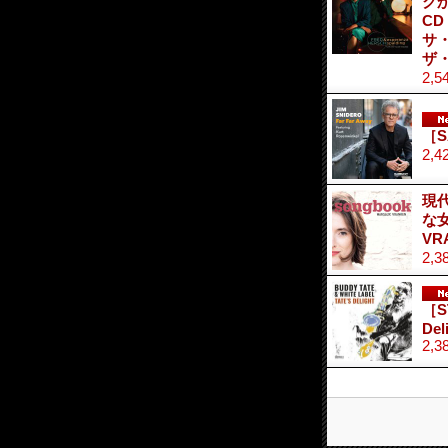
ク
CD
サ・
ザ
2,5
［S
2,4
現
な
VR
2,3
［S
Del
2,3