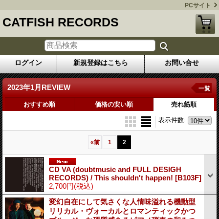
PCサイト
CATFISH RECORDS
ログイン
新規登録はこちら
お問い合せ
2023年1月REVIEW
一覧
おすすめ順
価格の安い順
売れ筋順
表示件数
:
«
前
1
2
CD VA (doubtmusic and FULL DESIGH
RECORDS) / This shouldn't happen!
[B103F]
2,700円
(税込)
変幻自在にして気さくな人情味溢れる機動型
リリカル・ヴォーカルとロマンティックかつ