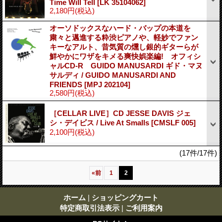
Time Will Tell
[LK 35104062]
2,180円
(税込)
オーソドックスなハード・バップの本道を
粛々と邁進する粋渋ピアノや、軽妙でファン
キーなアルト、昔気質の燻し銀的ギターらが
鮮やかにワザをキメる爽快娯楽編! オフィシ
ャルCD-R GUIDO MANUSARDI ギド・マヌ
サルディ / GUIDO MANUSARDI AND
FRIENDS
[MPJ 202104]
2,580円
(税込)
［CELLAR LIVE］CD JESSE DAVIS ジェ
シ・デイビス / Live At Smalls
[CMSLF 005]
2,100円
(税込)
(17件/17件)
«
前
1
2
ホーム
|
ショッピングカート
特定商取引法表示
|
ご利用案内