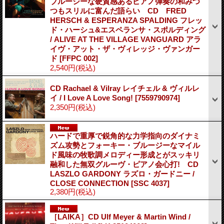
ブルージーな硬質感あるピアノ弾奏の和みつ
つもスリルに富んだ語らい CD FRED
HERSCH & ESPERANZA SPALDING フレッ
ド・ハーシュ&エスペランサ・スポルディング
/ ALIVE AT THE VILLAGE VANGUARD アラ
イヴ・アット・ザ・ヴィレッジ・ヴァンガー
ド
[FFPC 002]
2,540円
(税込)
CD Rachael & Vilray レイチェル & ヴィルレ
イ / I Love A Love Song!
[7559790974]
2,350円
(税込)
ハードで重厚で鋭角的な力学指向のダイナミ
ズム攻勢とフォーキー・ブルージーなマイル
ド風味の牧歌調メロディー形成とがスッキリ
融和した無双グルーヴ・ピアノ会心打! CD
LASZLO GARDONY ラズロ・ガードニー /
CLOSE CONNECTION
[SSC 4037]
2,380円
(税込)
［LAIKA］CD Ulf Meyer & Martin Wind /