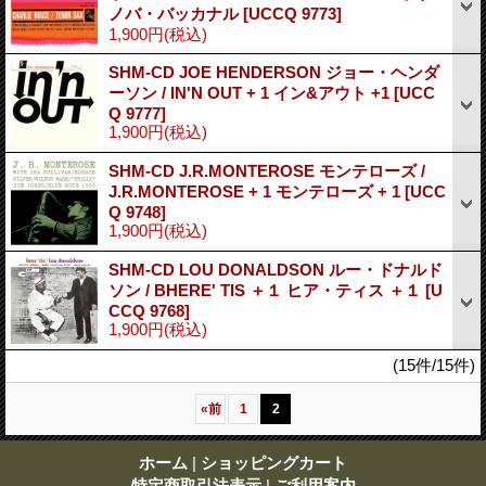
ノバ・バッカナル
[UCCQ 9773]
1,900円
(税込)
SHM-CD JOE HENDERSON ジョー・ヘンダ
ーソン / IN'N OUT + 1 イン&アウト +1
[UCC
Q 9777]
1,900円
(税込)
SHM-CD J.R.MONTEROSE モンテローズ /
J.R.MONTEROSE + 1 モンテローズ + 1
[UCC
Q 9748]
1,900円
(税込)
SHM-CD LOU DONALDSON ルー・ドナルド
ソン / BHERE' TIS ＋１ ヒア・ティス ＋１
[U
CCQ 9768]
1,900円
(税込)
(15件/15件)
«
前
1
2
ホーム
|
ショッピングカート
特定商取引法表示
|
ご利用案内