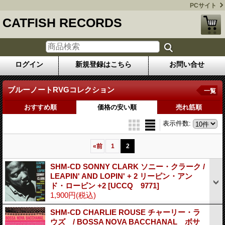
PCサイト
CATFISH RECORDS
ログイン
新規登録はこちら
お問い合せ
ブルーノートRVGコレクション
一覧
おすすめ順
価格の安い順
売れ筋順
表示件数
:
«
前
1
2
SHM-CD SONNY CLARK ソニー・クラーク /
LEAPIN' AND LOPIN' + 2 リーピン・アン
ド・ローピン +2
[UCCQ 9771]
1,900円
(税込)
SHM-CD CHARLIE ROUSE チャーリー・ラ
ウズ / BOSSA NOVA BACCHANAL ボサ