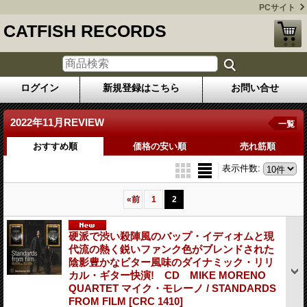
PCサイト
CATFISH RECORDS
ログイン
新規登録はこちら
お問い合せ
2022年11月REVIEW
一覧
おすすめ順
価格の安い順
売れ筋順
表示件数
:
«
前
1
2
硬派で渋い殺陣風のバップ・イディオムと現
代流の熱く鋭いファンク色がブレンドされた
陰影豊かなビター風味のダイナミック・リリ
カル・ギター快演! CD MIKE MORENO
QUARTET マイク・モレーノ / STANDARDS
FROM FILM
[CRC 1410]