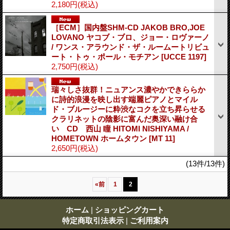
2,180円
(税込)
［ECM］国内盤SHM-CD JAKOB BRO,JOE
LOVANO ヤコブ・ブロ、ジョー・ロヴァーノ
/ ワンス・アラウンド・ザ・ルームートリビュ
ート・トゥ・ポール・モチアン
[UCCE 1197]
2,750円
(税込)
瑞々しさ抜群！ニュアンス濃やかできららか
に詩的浪漫を映し出す端麗ピアノとマイル
ド・ブルージーに粋渋なコクを立ち昇らせる
クラリネットの陰影に富んだ奥深い融け合
い CD 西山 瞳 HITOMI NISHIYAMA /
HOMETOWN ホームタウン
[MT 11]
2,650円
(税込)
(13件/13件)
«
前
1
2
ホーム
|
ショッピングカート
特定商取引法表示
|
ご利用案内