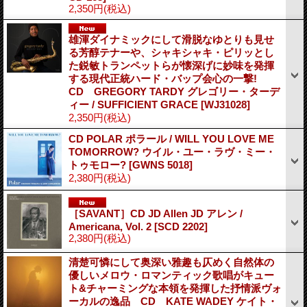
2,350円
(税込)
雄渾ダイナミックにして滑脱なゆとりも見せ
る芳醇テナーや、シャキシャキ・ピリッとし
た鋭敏トランペットらが懐深げに妙味を発揮
する現代正統ハード・バップ会心の一撃!
CD GREGORY TARDY グレゴリー・ターデ
ィー / SUFFICIENT GRACE
[WJ31028]
2,350円
(税込)
CD POLAR ポラール / WILL YOU LOVE ME
TOMORROW? ウイル・ユー・ラヴ・ミー・
トゥモロー?
[GWNS 5018]
2,380円
(税込)
［SAVANT］CD JD Allen JD アレン /
Americana, Vol. 2
[SCD 2202]
2,380円
(税込)
清楚可憐にして奥深い雅趣も仄めく自然体の
優しいメロウ・ロマンティック歌唱がキュー
ト&チャーミングな本領を発揮した抒情派ヴォ
ーカルの逸品 CD KATE WADEY ケイト・