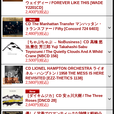
ウェイディー / FOREVER LIKE THIS
[WADE
Y2201CD]
2,400円
(税込)
CD The Manhattan Transfer マンハッタン・
トランスファー / Fifty
[Concord 724 6403]
2,480円
(税込)
［ちゃぷちゃぷ → NoBusiness］CD 高橋 悠
治,豊住 芳三郎 Yuji Takahashi-Sabu
Toyozumi / The Quietly Clouds And A Whild
Crane
[NBCD 156]
2,500円
(税込)
CD LIONEL HAMPTON ORCHESTRA ライオ
ネル・ハンプトン / 1958 THE MESS IS HERE
REVISITED
[EZZ-THETICS 1138]
2,580円
(税込)
［ダイキムジカ］CD 安ヵ川大樹 / The Three
Roses
[DNCD 28]
2,640円
(税込)
優しく甘美でロマンティックな詩情と軽妙小