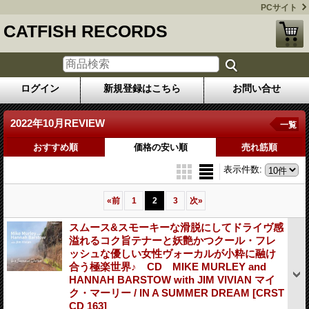
PCサイト
CATFISH RECORDS
ログイン
新規登録はこちら
お問い合せ
2022年10月REVIEW
一覧
おすすめ順
価格の安い順
売れ筋順
表示件数
:
«
前
1
2
3
次
»
スムース&スモーキーな滑脱にしてドライヴ感
溢れるコク旨テナーと妖艶かつクール・フレ
ッシュな優しい女性ヴォーカルが小粋に融け
合う極楽世界♪ CD MIKE MURLEY and
HANNAH BARSTOW with JIM VIVIAN マイ
ク・マーリー / IN A SUMMER DREAM
[CRST
CD 163]