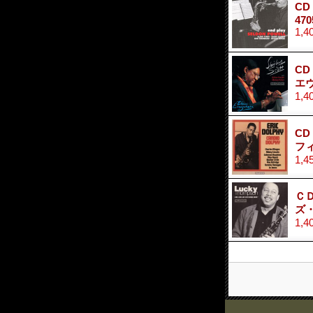
CD
470
1,4
CD
エ
1,4
CD
フ
1,4
ＣＤ
ズ
1,4