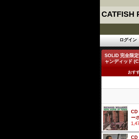
CATFISH
ログイン
SOLID 完全
ャンディッド (CA
おす
CD
ー
1,4
CD 