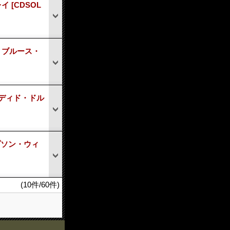
レイ
[CDSOL
RE ブルース・
ャンディド・ドル
ンプソン・ウィ
(10件/60件)