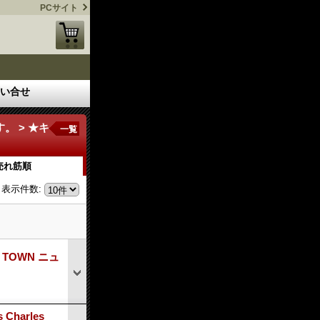
PCサイト
い合せ
。 > ★キ
一覧
売れ筋順
表示件数
:
N TOWN ニュ
 Charles