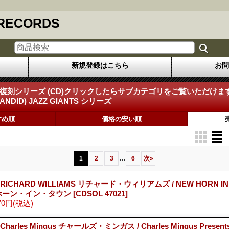
 RECORDS
新規登録はこちら
お問
限定復刻シリーズ (CD)クリックしたらサブカテゴリをご覧いただけます
NDID) JAZZ GIANTS シリーズ
すめ順
価格の安い順
...
1
2
3
6
次
»
 RICHARD WILLIAMS リチャード・ウィリアムズ / NEW HORN I
ホーン・イン・タウン
[CDSOL 47021]
70円
(税込)
Charles Mingus チャールズ・ミンガス / Charles Mingus Presents