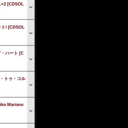
+2
[CDSOL
ット!
[CDSOL
ユア・ハート
[C
ルース・トゥ・コル
o Mariano