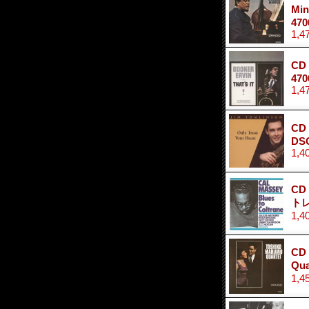
M
470
1,4
CD
470
1,4
CD
DSO
1,4
CD
ト
1,4
CD
Qu
1,4