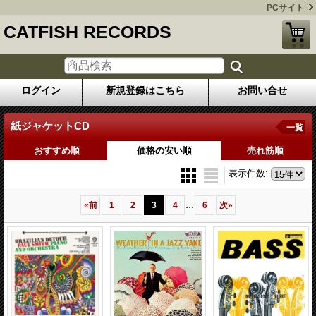
PCサイト
CATFISH RECORDS
ログイン
新規登録はこちら
お問い合せ
紙ジャケットCD
一覧
おすすめ順
価格の安い順
売れ筋順
表示件数
:
...
«
前
1
2
3
4
6
次
»