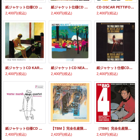
紙ジャケット仕様CD PAUL SMITH ポール・スミス & ORCHESTRA / BRAZILIAN DETOUR ブラジリアン・ソフトリー
紙ジャケット仕様CD JIMMY ROWLES ジミー・ロウルズ / WEATHER IN A JAZZ VANE
CD OSCAR PETTIFORD オスカー・ペティフォード＆ VINNIE BURKE ヴィニー・バーク / BASS BY PETTIFORD / BURKE ベース・バイ・ペティフォード／バーク
2,400円
(税込)
2,400円
(税込)
2,400円
(税込)
紙ジャケットCD KARIN KROG,STEVE KUHN TRIO カーリン・クローグ＆スティーヴ・キューン・トリオ / NEW YORK MOMMENTS ニューヨーク・モーメンツ
紙ジャケットCD NEAL HEFTI ニール・ヘフティ / JAZZ POPS ジャズ・ポップス
紙ジャケット仕様CD PAUL SMITH ポール・スミス / JAZZ BY THE SEA ジャズ・バイ・ザ・シー
2,400円
(税込)
2,400円
(税込)
2,400円
(税込)
紙ジャケット仕様CD WARNE MARSH ウォーン・マーシュ / QUARTET カルテット
【TBM 】完全生産限定(SUPER CD ハイブリット仕様)紙ジャケットCD 金井 英人グループ HIDETO KANAI GROUP / CONCIETRO DE ARANJUEZ アランフェス協奏曲
［TBM］完全生産限定（SUPER CD ハイブリット仕様)CD ジョージ 川口とビッグ4 GEORGE KAWAGUCHI'S THE BIG 4 / THE BIG 4 ザ・ビッグ 4
2,400円
(税込)
2,420円
(税込)
2,420円
(税込)