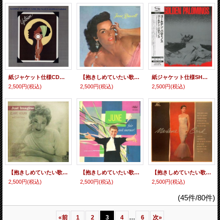
紙ジャケット仕様CD 丁寧で丹誠こもったマイルド・テンダーな寛ぎ抒情派ブルージー・ヴォーカルが粋渋の極みたる幽玄の魅力をあくまで軽妙に揮ったホッと心安らぐ傑作 MAXINE SULLIVAN with The Scott Hamilton Quintet マキシン・サリヴァン & スコット・ハミルトン / UPTOWN (= SOMETHING TO REMEMBER) サムシング・トゥ・リメンバー
【抱きしめていたい歌姫たち シリーズ】 完全限定紙ジャケットCD JANE RUSSELL ジェーン・ラッセル / JANE RUSSELL ジェーン・ラッセル
紙ジャケット仕様SHM-CD GOLDEN PALOMINOS ゴールデン・パロミノス / GOLDEN PALOMINOS ゴールデン・パロミノス
2,500円
(税込)
2,500円
(税込)
2,500円
(税込)
【抱きしめていたい歌姫たち シリーズ】 完全限定紙ジャケットCD CLAIRE HOGAN クレア・ホーガン / JUST IMAGINE ジャスト・イマジン
【抱きしめていたい歌姫たち シリーズ】 完全限定紙ジャケットCD JUNE CHRISTY ジューン・クリスティ / FAIR AND WARMER! フェア・アンド・ウォーマー
【抱きしめていたい歌姫たち シリーズ】 完全限定紙ジャケットCD MARLENE CORD マーリーン・コード / MARLENE CORD マーリーン・コード
2,500円
(税込)
2,500円
(税込)
2,500円
(税込)
(45件/80件)
...
«
前
1
2
3
4
6
次
»