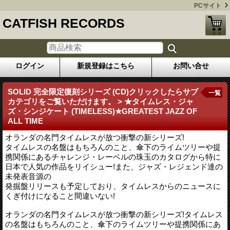
PCサイト
CATFISH RECORDS
ログイン
新規登録はこちら
お問い合せ
SOLID 完全限定復刻シリーズ (CD)クリックしたらサブ
一覧
カテゴリをご覧いただけます。 > ★タイムレス・ジャ
ズ・シンジケート (TIMELESS)★GREATEST JAZZ OF
ALL TIME
オランダの名門タイムレスが放つ衝撃の新シリーズ!
タイムレスの名盤はもちろんのこと、傘下のライムツリーや提
携関係にあるチャレンジ・レーベルの珠玉のカタログから特に
日本で人気の作品をリイシュー!また、ジャズ・レジェンド達の
未発表音源の
発掘盤リリースも予定しており、タイムレスからのニュースに
くぎ付けになること間違いない!
オランダの名門タイムレスが放つ衝撃の新シリーズ!タイムレス
の名盤はもちろんのこと、傘下のライムツリーや提携関係にあ