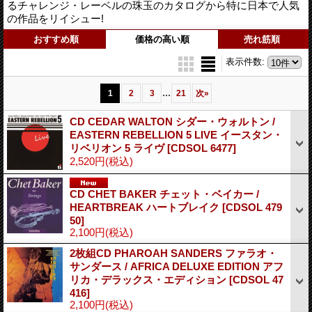
るチャレンジ・レーベルの珠玉のカタログから特に日本で人気
の作品をリイシュー!
おすすめ順
価格の高い順
売れ筋順
表示件数
:
...
1
2
3
21
次
»
CD CEDAR WALTON シダー・ウォルトン /
EASTERN REBELLION 5 LIVE イースタン・
リベリオン 5 ライヴ
[CDSOL 6477]
2,520円
(税込)
CD CHET BAKER チェット・ベイカー /
HEARTBREAK ハートブレイク
[CDSOL 479
50]
2,100円
(税込)
2枚組CD PHAROAH SANDERS ファラオ・
サンダース / AFRICA DELUXE EDITION アフ
リカ・デラックス・エディション
[CDSOL 47
416]
2,100円
(税込)