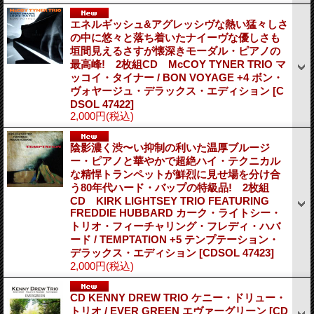
エネルギッシュ&アグレッシヴな熱い猛々しさ
の中に悠々と落ち着いたナイーヴな優しさも
垣間見えるさすが懐深きモーダル・ピアノの
最高峰! 2枚組CD McCOY TYNER TRIO マ
ッコイ・タイナー / BON VOYAGE +4 ボン・
ヴォヤージュ・デラックス・エディション
[C
DSOL 47422]
2,000円
(税込)
陰影濃く渋〜い抑制の利いた温厚ブルージ
ー・ピアノと華やかで超絶ハイ・テクニカル
な精悍トランペットが鮮烈に見せ場を分け合
う80年代ハード・バップの特級品! 2枚組
CD KIRK LIGHTSEY TRIO FEATURING
FREDDIE HUBBARD カーク・ライトシー・
トリオ・フィーチャリング・フレディ・ハバ
ード / TEMPTATION +5 テンプテーション・
デラックス・エディション
[CDSOL 47423]
2,000円
(税込)
CD KENNY DREW TRIO ケニー・ドリュー・
トリオ / EVER GREEN エヴァーグリーン
[CD