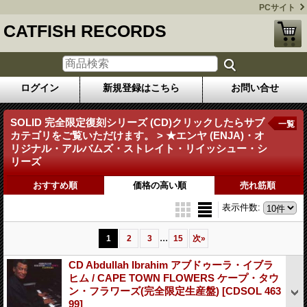
PCサイト
CATFISH RECORDS
ログイン
新規登録はこちら
お問い合せ
SOLID 完全限定復刻シリーズ (CD)クリックしたらサブ
一覧
カテゴリをご覧いただけます。 > ★エンヤ (ENJA)・オ
リジナル・アルバムズ・ストレイト・リイッシュー・シ
リーズ
おすすめ順
価格の高い順
売れ筋順
表示件数
:
...
1
2
3
15
次
»
CD Abdullah Ibrahim アブドゥーラ・イブラ
ヒム / CAPE TOWN FLOWERS ケープ・タウ
ン・フラワーズ(完全限定生産盤)
[CDSOL 463
99]