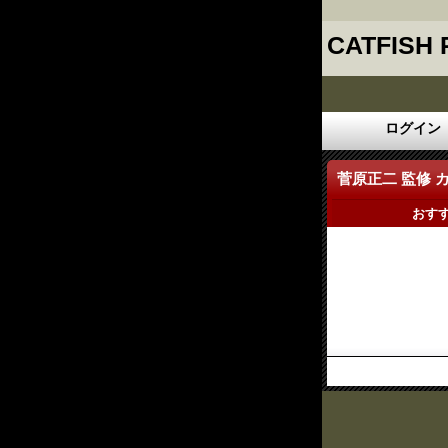
CATFISH
ログイン
菅原正二 監修
おす