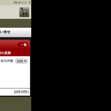
PCサイト
い合せ
一覧
売れ筋順
表示件数
:
(0件/0件)