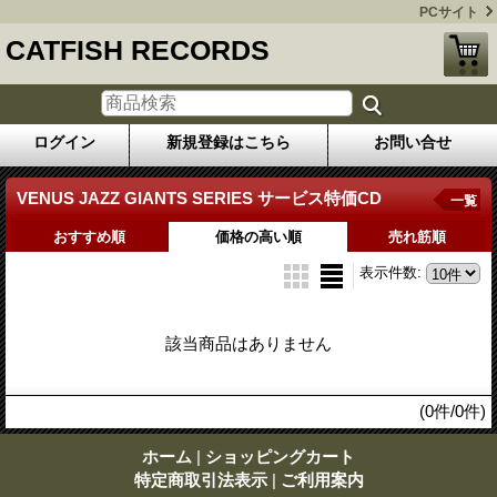
PCサイト
CATFISH RECORDS
ログイン
新規登録はこちら
お問い合せ
VENUS JAZZ GIANTS SERIES サービス特価CD
一覧
おすすめ順
価格の高い順
売れ筋順
表示件数
:
該当商品はありません
(0件/0件)
ホーム
|
ショッピングカート
特定商取引法表示
|
ご利用案内