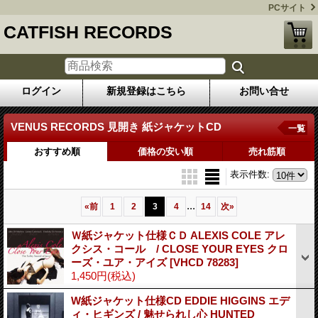
PCサイト
CATFISH RECORDS
ログイン
新規登録はこちら
お問い合せ
VENUS RECORDS 見開き 紙ジャケットCD
一覧
おすすめ順
価格の安い順
売れ筋順
表示件数
:
...
«
前
1
2
3
4
14
次
»
Ｗ紙ジャケット仕様ＣＤ ALEXIS COLE アレ
クシス・コール / CLOSE YOUR EYES クロ
ーズ・ユア・アイズ
[VHCD 78283]
1,450円
(税込)
W紙ジャケット仕様CD EDDIE HIGGINS エデ
ィ・ヒギンズ / 魅せられし心 HUNTED