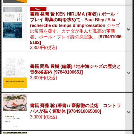
書籍 昼間 賢 KEN HIRUMA (著者) / ポール・
ブレイ 即興の時を求めて - Paul Bley / A la
recherche du temps d'improvisation
ジャズ
の常識を覆す。カナダが生んだ孤高の革新
者、ポール・ブレイ論の決定版。
[978491006
5182]
3,300円
(税込)
書籍 岡島 豊樹 (編纂) / 地中海ジャズの歴史と
音盤浴案内
[97849100651]
3,300円
(税込)
書籍 齊藤 聡 (著書) / 齋藤徹の芸術 コントラ
バスが描く運動体
[9784910065090]
3,300円
(税込)