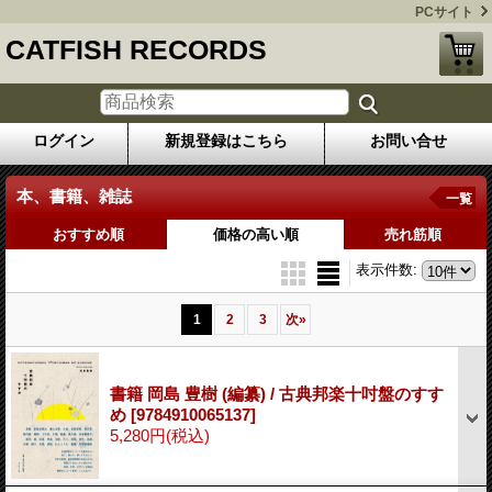
PCサイト
CATFISH RECORDS
ログイン
新規登録はこちら
お問い合せ
本、書籍、雑誌
一覧
おすすめ順
価格の高い順
売れ筋順
表示件数
:
1
2
3
次
»
書籍 岡島 豊樹 (編纂) / 古典邦楽十吋盤のすす
め
[9784910065137]
5,280円
(税込)