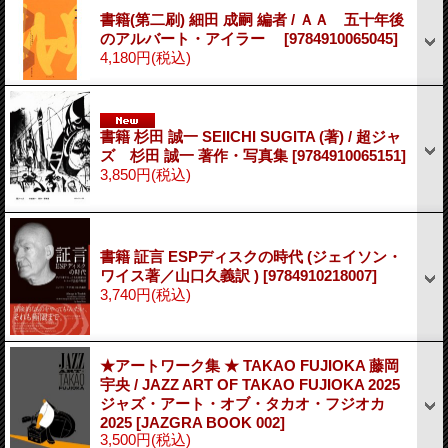
書籍(第二刷) 細田 成嗣 編者 / ＡＡ 五十年後
のアルバート・アイラー
[9784910065045]
4,180円
(税込)
書籍 杉田 誠一 SEIICHI SUGITA (著) / 超ジャ
ズ 杉田 誠一 著作・写真集
[9784910065151]
3,850円
(税込)
書籍 証言 ESPディスクの時代 (ジェイソン・
ワイス著／山口久義訳 )
[9784910218007]
3,740円
(税込)
★アートワーク集 ★ TAKAO FUJIOKA 藤岡
宇央 / JAZZ ART OF TAKAO FUJIOKA 2025
ジャズ・アート・オブ・タカオ・フジオカ
2025
[JAZGRA BOOK 002]
3,500円
(税込)