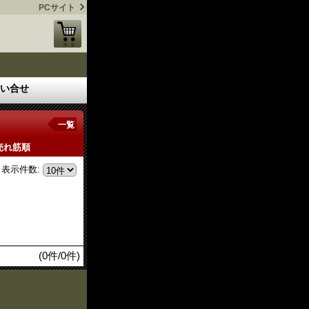
PCサイト
い合せ
一覧
売れ筋順
表示件数
:
(0件/0件)