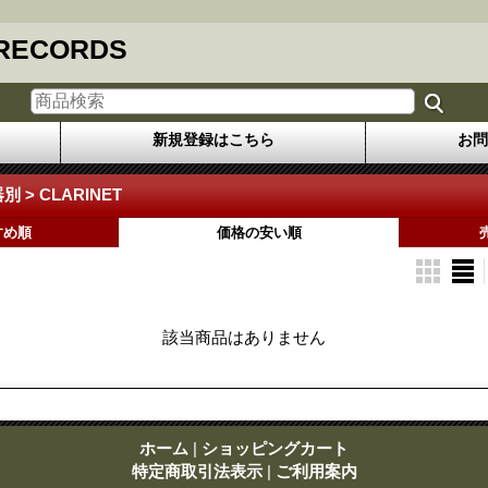
 RECORDS
新規登録はこちら
お問
器別 > CLARINET
すめ順
価格の安い順
該当商品はありません
ホーム
|
ショッピングカート
特定商取引法表示
|
ご利用案内