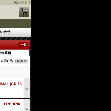
PCサイト
い合せ
一覧
売れ筋順
表示件数
:
NIMAL
[CR 15
FREDRIK