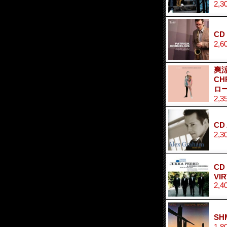
2,3
CD
2,6
爽
CH
ロー
2,3
CD
2,3
CD
VI
2,4
SH
1,8