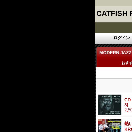
CATFISH
ログイン
MODERN JAZZ
おす
CD
3]
2,5
熱
KR