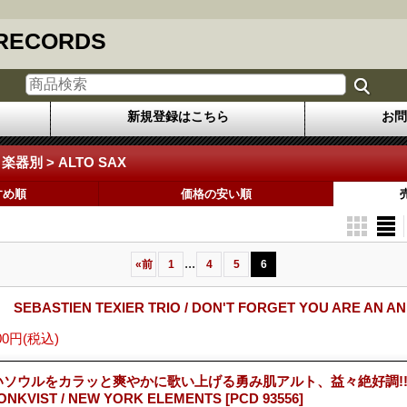
 RECORDS
新規登録はこちら
お問
 楽器別 > ALTO SAX
すめ順
価格の安い順
...
«
前
1
4
5
6
 SEBASTIEN TEXIER TRIO / DON'T FORGET YOU ARE AN A
00円
(税込)
いソウルをカラッと爽やかに歌い上げる勇み肌アルト、益々絶好調!! 
ONKVIST / NEW YORK ELEMENTS
[PCD 93556]